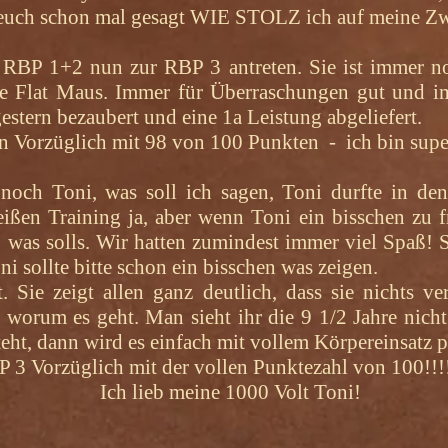
 euch schon mal gesagt WIE STOLZ ich auf meine Zwe
 RBP 1+2 nun zur RBP 3 antreten. Sie ist immer no
ine Flat Maus. Immer für Überraschungen gut und i
estern bezaubert und eine 1a Leistung abgeliefert.
n Vorzüglich mit 98 von 100 Punkten - ich bin super
och Toni, was soll ich sagen, Toni durfte in den 
eißen Training ja, aber wenn Toni ein bisschen zu fr
 was solls. Wir hatten zumindest immer viel Spaß! S
ni sollte bitte schon ein bisschen was zeigen.
. Sie zeigt allen ganz deutlich, dass sie nichts v
worum es geht. Man sieht ihr die 9 1/2 Jahre nic
ht, dann wird es einfach mit vollem Körpereinsatz p
P 3 Vorzüglich mit der vollen Punktezahl von 100!!!
Ich lieb meine 1000 Volt Toni!