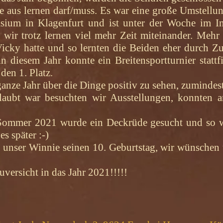
 aus lernen darf/muss. Es war eine große Umstellung
ium in Klagenfurt und ist unter der Woche im Inte
wir trotz lernen viel mehr Zeit miteinander. Mehr 
Vicky hatte und so lernten die Beiden eher durch Zu
in diesem Jahr konnte ein Breitensportturnier statt
den 1. Platz.
anze Jahr über die Dinge positiv zu sehen, zumindest
laubt war besuchten wir Ausstellungen, konnten 
 Sommer 2021 wurde ein Deckrüde gesucht und so wi
s später :-)
 unser Winnie seinen 10. Geburtstag, wir wünschen 
.
uversicht in das Jahr 2021!!!!!