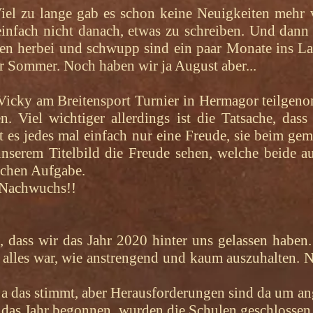
 Viel zu lange gab es schon keine Neuigkeiten mehr
einfach nicht danach, etwas zu schreiben. Und dan
hen herbei und schwupp sind ein paar Monate ins L
er Sommer. Noch haben wir ja August aber...
 Vicky am Breitensport Turnier in Hermagor teilgen
. Viel wichtiger allerdings ist die Tatsache, das
t es jedes mal einfach nur eine Freude, sie beim g
nserem Titelbild die Freude sehen, welche beide 
eichen Aufgabe.
n Nachwuchs!!
n, dass wir das Jahr 2020 hinter uns gelassen haben
 alles war, wie anstrengend und kaum auszuhalten. N
, ja das stimmt, aber Herausforderungen sind da u
 das Jahr begonnen, wurden die Schulen geschlossen 