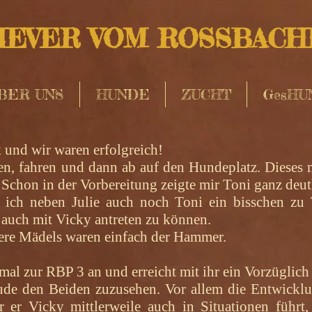
EVER VOM ROSSBAC
BER UNS
HUNDE
ZUCHT
GesHU
k und wir waren erfolgreich!
en, fahren und dann ab auf den Hundeplatz. Dieses m
 Schon in der Vorbereitung zeigte mir Toni ganz deutl
e ich neben Julie auch noch Toni ein bisschen zu T
m auch mit Vicky antreten zu können.
sere Mädels waren einfach der Hammer.
 mal zur RBP 3 an und erreicht mit ihr ein Vorzügli
reude den Beiden zuzusehen. Vor allem die Entwickl
r er Vicky mittlerweile auch in Situationen führt,