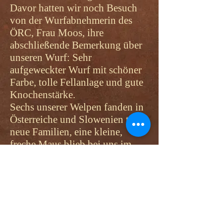
Davor hatten wir noch Besuch
von der Wurfabnehmerin des
ÖRC, Frau Moos, ihre
abschließende Bemerkung über
unseren Wurf: Sehr
aufgeweckter Wurf mit schöner
Farbe, tolle Fellanlage und gute
Knochenstärke.
Sechs unserer Welpen fanden in
Österreiche und Slowenien tolle
neue Familien, eine kleine,
freche Maus blieb bei uns im
Haus. Always Victory vom
Rossbacherhof - Vicky
bereichert nun unser Rudel, wir
freuen uns auf die gemeinsame
Zeit