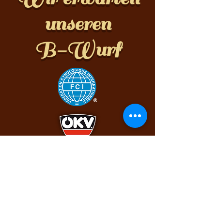
unseren
B-Wurf
Ⓒ Tatjana u. Hubert Jank,